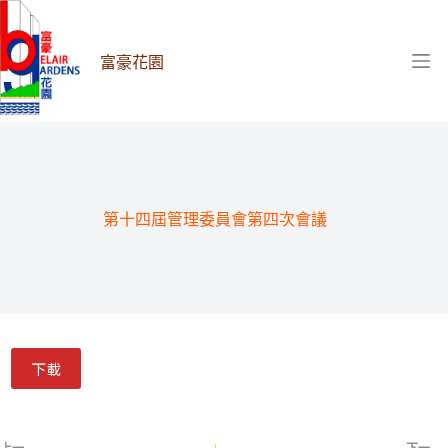
跳
至
主
富豪花園
要
內
容
第十四屆管理委員會第四次會議
下載