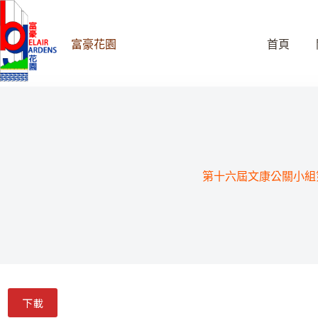
跳
至
主
富豪花園
首頁
要
內
容
第十六屆文康公關小組
下載