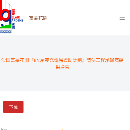
跳
至
主
富豪花園
要
內
容
沙田富豪花園『EV屋苑充電易資助計劃』議決工程承辦商結
果通告
下載